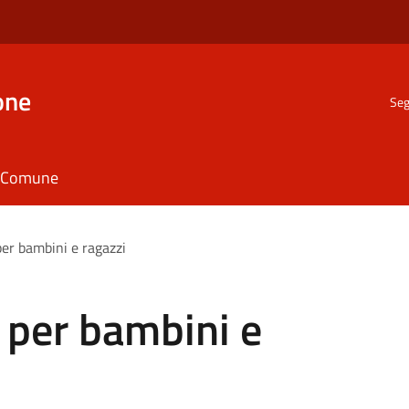
one
Seg
il Comune
per bambini e ragazzi
a per bambini e