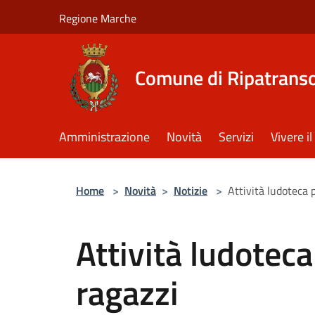
Salta al contenuto principale
Regione Marche
Comune di Ripatrans
Amministrazione
Novità
Servizi
Vivere 
Home
>
Novità
>
Notizie
>
Attività ludoteca 
Attività ludotec
ragazzi