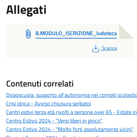
Allegati
B.MODULO_ISCRIZIONE_ludoteca
PDF
Scarica
Contenuti correlati
Doposcuola, supporto all'autonomia nei compiti scolastic
Crisi idrica - Avviso chiusura serbatoi
Centri estivi terza età rivolti a persone over 65 - Estate in
Centro Estivo 2024 - "Versi liberi in gioco"
Centro Estivo 2024 - "Molto forti assolutamente vicini"