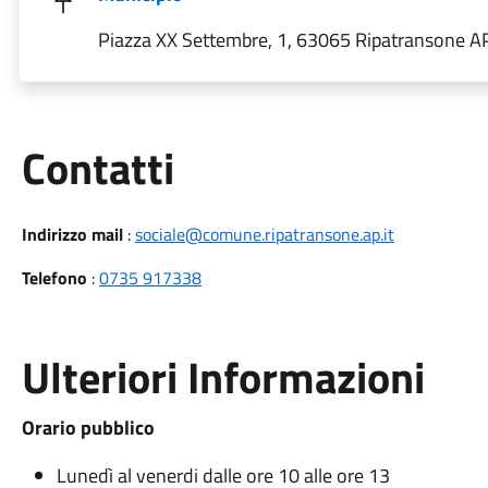
Piazza XX Settembre, 1, 63065 Ripatransone AP,
Utili
Contatti
Indirizzo mail
:
sociale@comune.ripatransone.ap.it
Telefono
:
0735 917338
Ulteriori Informazioni
Orario pubblico
Lunedì al venerdi dalle ore 10 alle ore 13