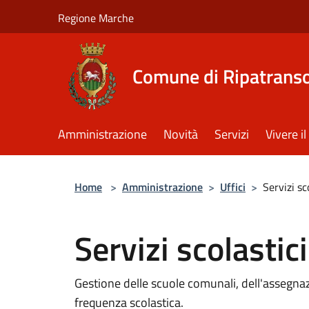
Salta al contenuto principale
Regione Marche
Comune di Ripatrans
Amministrazione
Novità
Servizi
Vivere 
Home
>
Amministrazione
>
Uffici
>
Servizi sc
Servizi scolastici
Gestione delle scuole comunali, dell'assegnazi
frequenza scolastica.