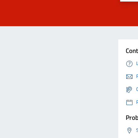
Cont
Prob