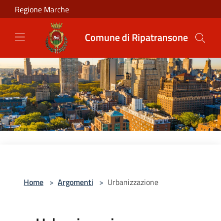
Salta al contenuto principale
Regione Marche
Comune di Ripatransone
Home
>
Argomenti
>
Urbanizzazione