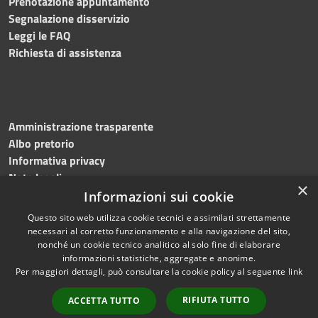
Prenotazione appuntamento
Segnalazione disservizio
Leggi le FAQ
Richiesta di assistenza
Amministrazione trasparente
Albo pretorio
Informativa privacy
Note legali
×
Dichiarazione di accessibilità
Informazioni sui cookie
Questo sito web utilizza cookie tecnici e assimilati strettamente
necessari al corretto funzionamento e alla navigazione del sito,
nonché un cookie tecnico analitico al solo fine di elaborare
informazioni statistiche, aggregate e anonime.
RSS
Copyright © 2026 • Comune di
Per maggiori dettagli, può consultare la cookie policy al seguente
link
Accessibilità
Ripatransone • Powered by
Privacy
Municipium
Accesso
•
RIFIUTA TUTTO
ACCETTA TUTTO
Cookie
redazione