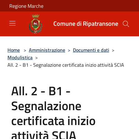
Salta al contenuto principale
Regione Marche
Comune di Ripatransone
Home
>
Amministrazione
>
Documenti e dati
>
Modulistica
>
All. 2 - B1 - Segnalazione certificata inizio attività SCIA
All. 2 - B1 -
Segnalazione
certificata inizio
attività SCIA