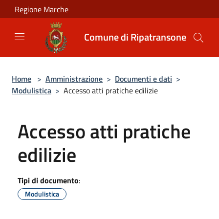
Salta al contenuto principale
Regione Marche
Comune di Ripatransone
Home
>
Amministrazione
>
Documenti e dati
>
Modulistica
>
Accesso atti pratiche edilizie
Accesso atti pratiche
edilizie
Tipi di documento
:
Modulistica