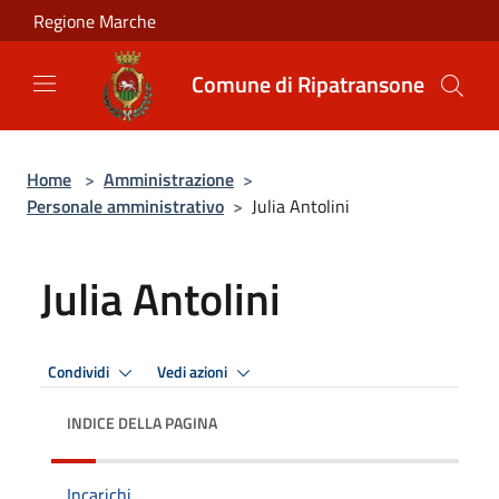
Salta al contenuto principale
Regione Marche
Comune di Ripatransone
Home
>
Amministrazione
>
Personale amministrativo
>
Julia Antolini
Julia Antolini
Condividi
Vedi azioni
INDICE DELLA PAGINA
Incarichi