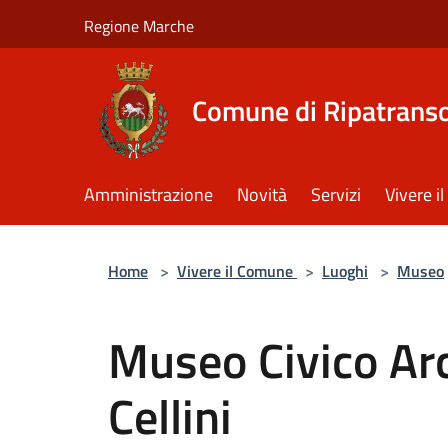
Salta al contenuto principale
Regione Marche
Comune di Ripatrans
Amministrazione
Novità
Servizi
Vivere 
Home
>
Vivere il Comune
>
Luoghi
>
Museo
Museo Civico Ar
Cellini