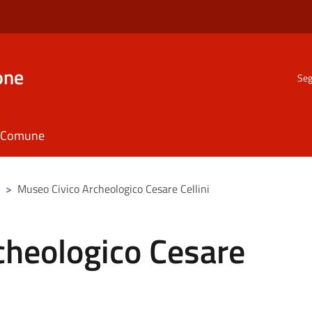
one
Seg
il Comune
>
Museo Civico Archeologico Cesare Cellini
cheologico Cesare