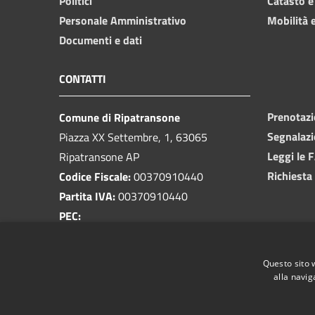
Politici
Catasto e
Personale Amministrativo
Mobilità e
Documenti e dati
CONTATTI
Prenotaz
Comune di Ripatransone
Segnalazi
Piazza XX Settembre, 1, 63065
Leggi le 
Ripatransone AP
Richiesta
Codice Fiscale:
00370910440
Partita IVA:
00370910440
PEC:
protocollo@pec.comune.ripatransone.ap.it
Centralino Unico:
0735 9171
Questo sito 
alla navig