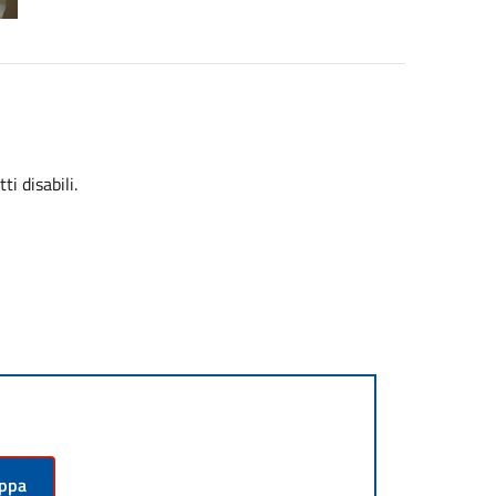
i disabili.
appa