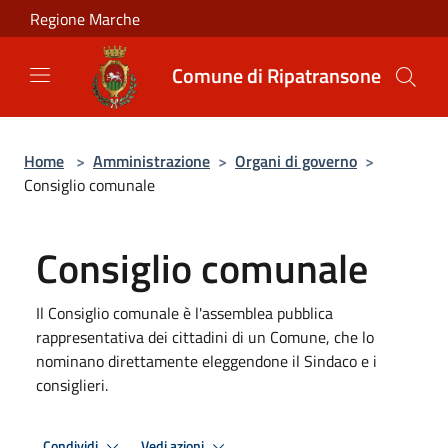
Salta al contenuto principale
Regione Marche
Comune di Ripatransone
Home
>
Amministrazione
>
Organi di governo
>
Consiglio comunale
Consiglio comunale
Il Consiglio comunale è l'assemblea pubblica
rappresentativa dei cittadini di un Comune, che lo
nominano direttamente eleggendone il Sindaco e i
consiglieri.
Condividi
Vedi azioni