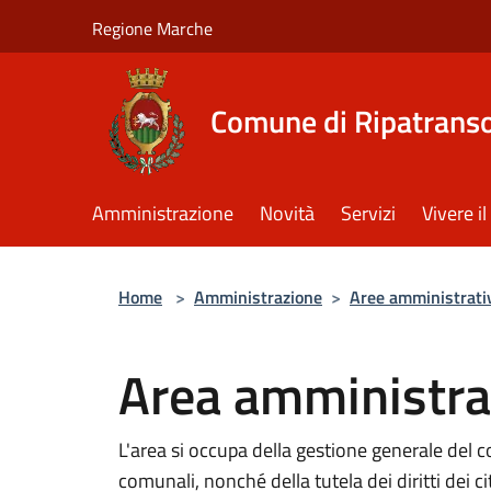
Salta al contenuto principale
Regione Marche
Comune di Ripatrans
Amministrazione
Novità
Servizi
Vivere 
Home
>
Amministrazione
>
Aree amministrati
Area amministra
L'area si occupa della gestione generale del c
comunali, nonché della tutela dei diritti dei ci