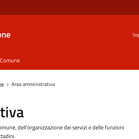
one
Seg
il Comune
ve
>
Area amministrativa
tiva
omune, dell'organizzazione dei servizi e delle funzioni
ttadini.