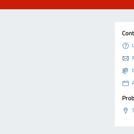
Cont
Prob