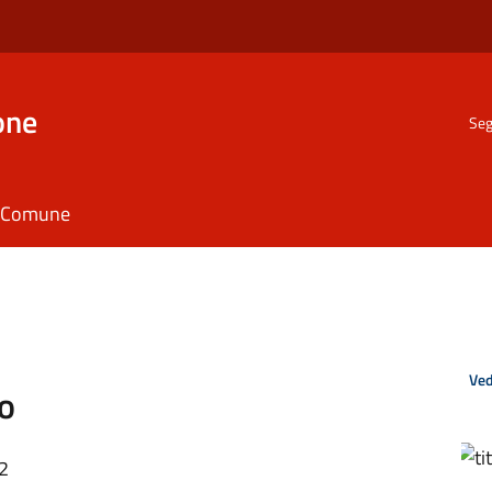
one
Seg
il Comune
Ved
co
42