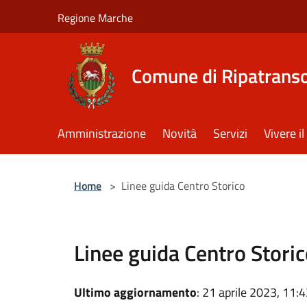
Salta al contenuto principale
Regione Marche
Comune di Ripatrans
Amministrazione
Novità
Servizi
Vivere 
Home
>
Linee guida Centro Storico
Linee guida Centro Stori
Ultimo aggiornamento
: 21 aprile 2023, 11: