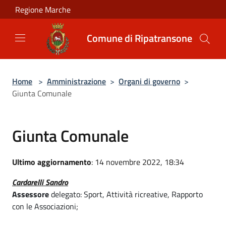
Salta al contenuto principale
Regione Marche
Comune di Ripatransone
Home
>
Amministrazione
>
Organi di governo
>
Giunta Comunale
Giunta Comunale
Ultimo aggiornamento
: 14 novembre 2022, 18:34
Cardarelli Sandro
Assessore
delegato: Sport, Attività ricreative, Rapporto
con le Associazioni;