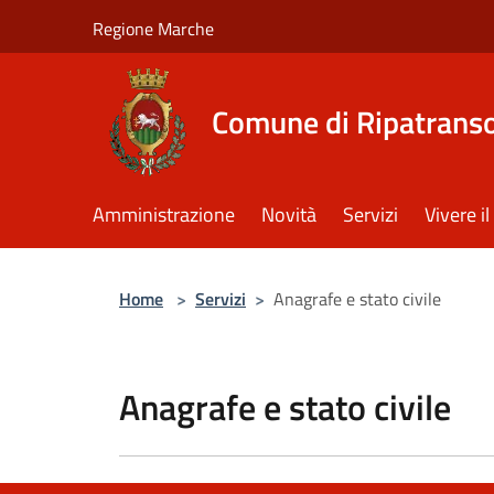
Salta al contenuto principale
Regione Marche
Comune di Ripatrans
Amministrazione
Novità
Servizi
Vivere 
Home
>
Servizi
>
Anagrafe e stato civile
Anagrafe e stato civile