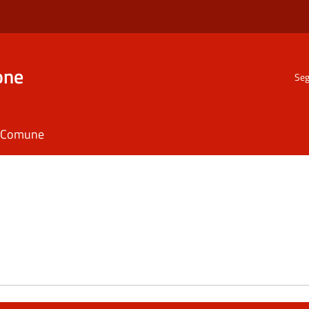
one
Seg
il Comune