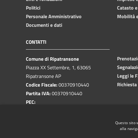
Politici
Catasto e
Personale Amministrativo
Mobilità e
Documenti e dati
CONTATTI
Prenotaz
Comune di Ripatransone
Segnalazi
Piazza XX Settembre, 1, 63065
Leggi le 
Ripatransone AP
Richiesta
Codice Fiscale:
00370910440
Partita IVA:
00370910440
PEC:
protocollo@pec.comune.ripatransone.ap.it
Centralino Unico:
0735 9171
Questo sito 
alla navig