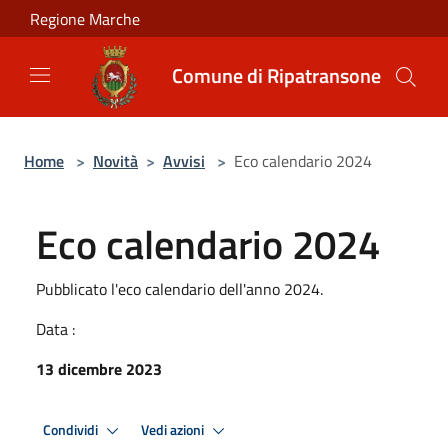
Salta al contenuto principale
Regione Marche
Comune di Ripatransone
Home
>
Novità
>
Avvisi
>
Eco calendario 2024
Eco calendario 2024
Pubblicato l'eco calendario dell'anno 2024.
Data :
13 dicembre 2023
Condividi
Vedi azioni