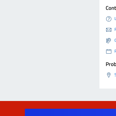
Cont
Prob