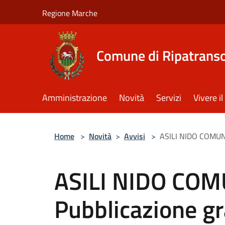
Salta al contenuto principale
Regione Marche
Comune di Ripatrans
Amministrazione
Novità
Servizi
Vivere 
Home
>
Novità
>
Avvisi
>
ASILI NIDO COMUNAL
ASILI NIDO COM
Pubblicazione gr